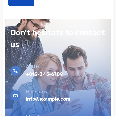
Alternative:
Don't hesitate to contact
us
Call Us
+012-345-6789
Write to us
info@example.com