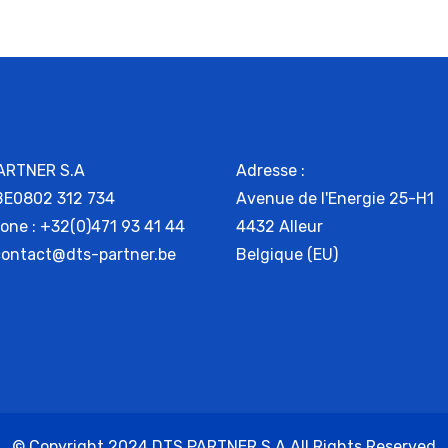
ARTNER S.A
Adresse :
 BE0802 312 734
Avenue de l'Energie 25-H1
one : +32(0)471 93 41 44
4432 Alleur
 contact@dts-partner.be
Belgique (EU)
© Copyright 2024 DTS PARTNER S.A All Rights Reserved