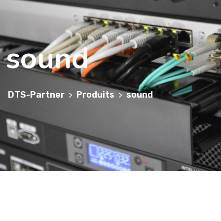
sound
DTS-Partner
Produits
sound
>
>