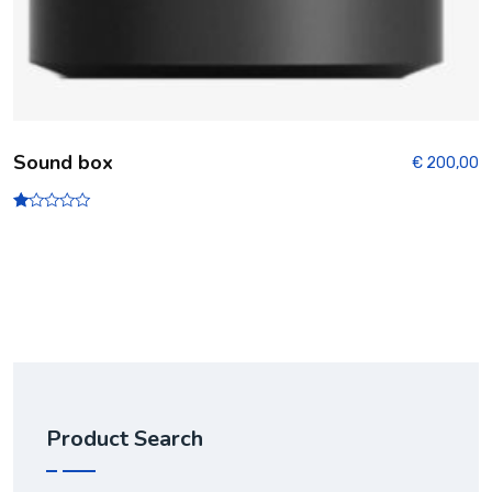
Sound box
€
200,00
N
ot
e
1.
00
s
ur
5
Product Search