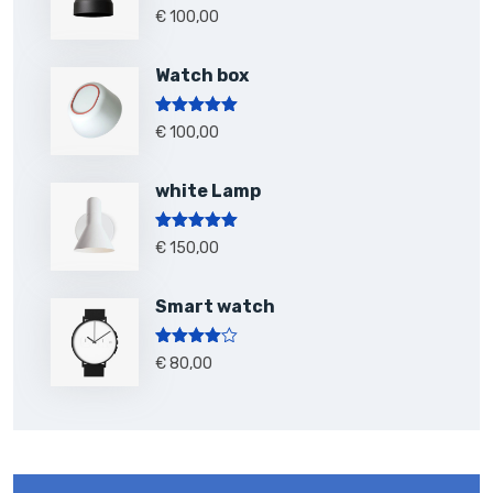
Note
5.00
€
100,00
sur 5
Watch box
Note
5.00
€
100,00
sur 5
white Lamp
Note
5.00
€
150,00
sur 5
Smart watch
Note
4.00
€
80,00
sur 5