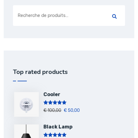
Top rated products
Cooler
Note
5.00
€
100,00
€
50,00
sur 5
Black Lamp