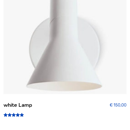
s
ur
5
white Lamp
€
150,00
Note
5.00
sur 5