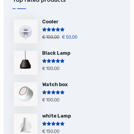
Cooler
Note
5.00
€
100,00
€
50,00
sur 5
Black Lamp
Note
5.00
€
100,00
sur 5
Watch box
Note
5.00
€
100,00
sur 5
white Lamp
Note
5.00
€
150,00
sur 5