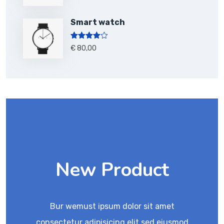
Smart watch
Note
4.00
€
80,00
sur 5
New Product
Bur wemust ipsum dolor sit amet
consectetur adipisicing elit sed eiusmod