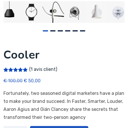
Cooler
(
1
avis client)
Noté
1
5.00
€
100,00
€
50,00
sur 5
basé sur
notation
Fortunately, two seasoned digital marketers have a plan
client
to make your brand succeed. In Faster, Smarter, Louder,
Aaron Agius and Gián Clancey share the secrets that
transformed their two-person agency