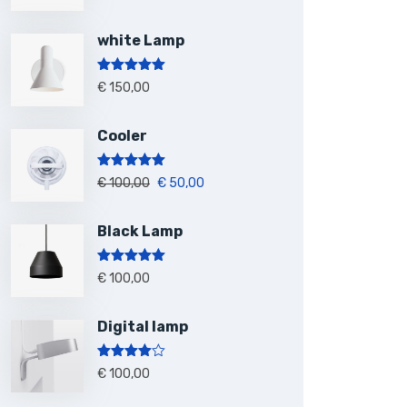
sur 5
white Lamp
Note
5.00
€
150,00
sur 5
Cooler
Note
5.00
€
100,00
€
50,00
sur 5
Black Lamp
Note
5.00
€
100,00
sur 5
Digital lamp
Note
4.00
€
100,00
sur 5