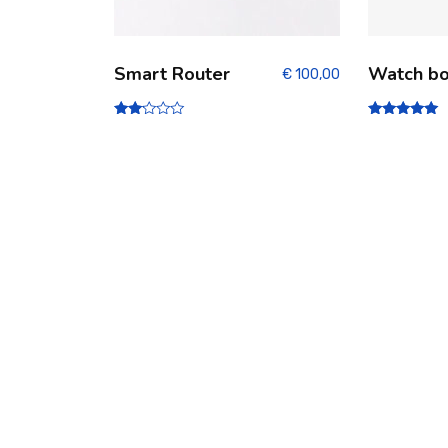
Smart Router
Watch b
€
100,00
Note
Note
2.00
5.00
sur
sur 5
5