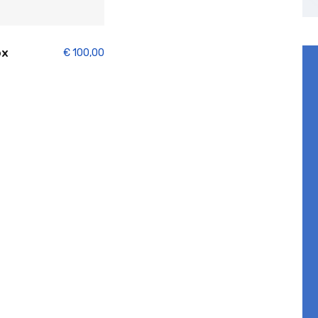
ox
€
100,00