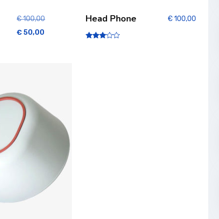
Head Phone
€
100,00
€
100,00
€
50,00
Note
3.00
sur 5