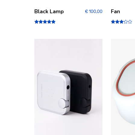
Black Lamp
Fan
€
100,00
Note
Note
5.00
3.00
sur 5
sur 5