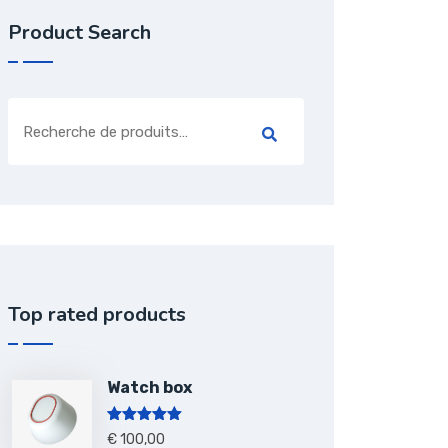
Product Search
Top rated products
Watch box
Note
5.00
€
100,00