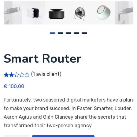
Smart Router
(
1
avis client)
Noté
1
€
100,00
2.00
sur
5
Fortunately, two seasoned digital marketers have a plan
bas
é
to make your brand succeed. In Faster, Smarter, Louder,
sur
notat
Aaron Agius and Gián Clancey share the secrets that
ion
transformed their two-person agency
client