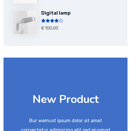
Digital lamp
Note
4.00
€
100,00
sur 5
New Product
Bur wemust ipsum dolor sit amet
consectetur adipisicing elit sed eiusmod