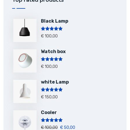
Black Lamp
Note
5.00
€
100,00
sur 5
Watch box
Note
5.00
€
100,00
sur 5
white Lamp
Note
5.00
€
150,00
sur 5
Cooler
Note
5.00
€
100,00
€
50,00
sur 5