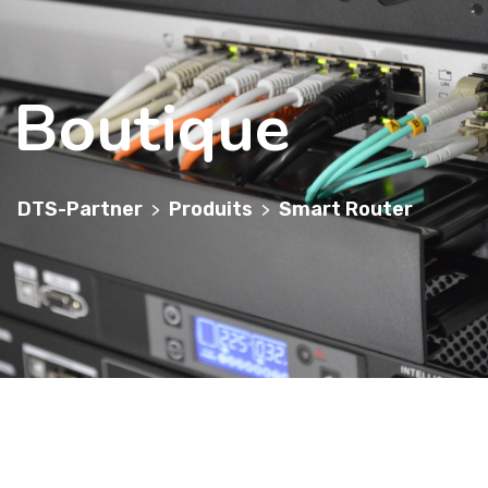
Boutique
DTS-Partner
Produits
Smart Router
>
>