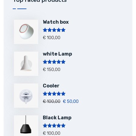
Watch box
Note
5.00
€
100,00
sur 5
white Lamp
Note
5.00
€
150,00
sur 5
Cooler
Note
5.00
€
100,00
€
50,00
sur 5
Black Lamp
Note
5.00
€
100,00
sur 5