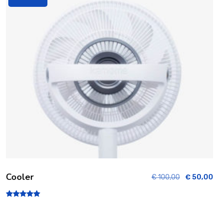
s
ur
5
Cooler
€
100,00
€
50,00
Note
5.00
sur 5