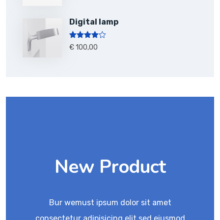
Digital lamp
Note
4.00
€
100,00
sur 5
New Product
Bur wemust ipsum dolor sit amet
consectetur adipisicing elit sed eiusmod