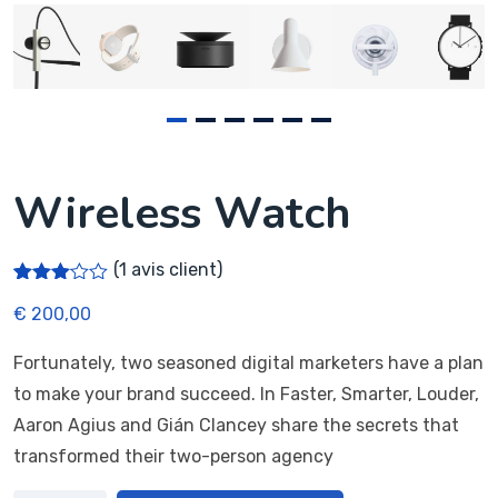
Wireless Watch
(
1
avis client)
Noté
1
€
200,00
3.00
sur 5
basé
Fortunately, two seasoned digital marketers have a plan
sur
notation
to make your brand succeed. In Faster, Smarter, Louder,
client
Aaron Agius and Gián Clancey share the secrets that
transformed their two-person agency